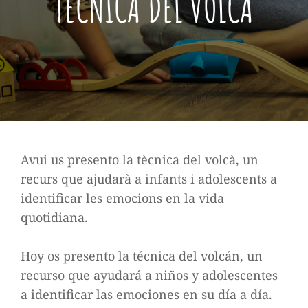
TÈCNICA DEL VOLCÀ
Publicada
Octubre
El
18,
2021
Avui us presento la tècnica del volcà, un
recurs que ajudarà a infants i adolescents a
identificar les emocions en la vida
quotidiana.
Hoy os presento la técnica del volcán, un
recurso que ayudará a niños y adolescentes
a identificar las emociones en su día a día.