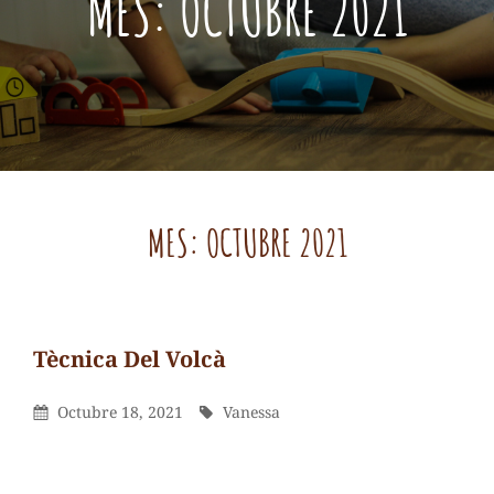
MES:
OCTUBRE 2021
MES:
OCTUBRE 2021
Tècnica Del Volcà
Vanessa
Por
Publicada
Por
Octubre 18, 2021
Vanessa
El